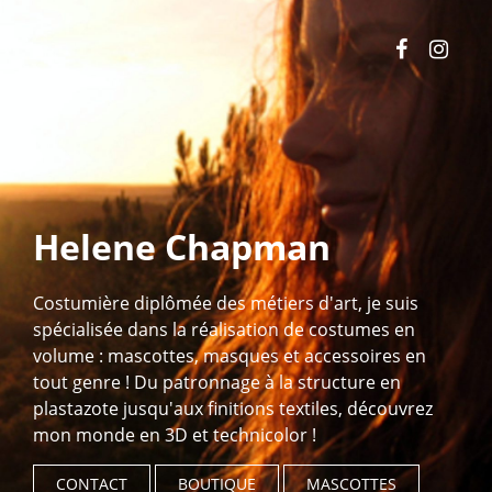
Skip
to
content
Helene Chapman
Costumière diplômée des métiers d'art, je suis
spécialisée dans la réalisation de costumes en
volume : mascottes, masques et accessoires en
tout genre ! Du patronnage à la structure en
plastazote jusqu'aux finitions textiles, découvrez
mon monde en 3D et technicolor !
CONTACT
BOUTIQUE
MASCOTTES